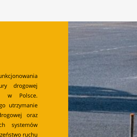
nkcjonowania
tury drogowej
ój w Polsce.
go utrzymanie
 drogowej oraz
nych systemów
czeństwo ruchu