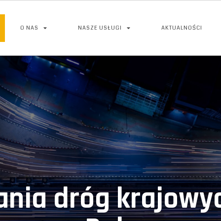
O NAS
NASZE USŁUGI
AKTUALNOŚCI
ania dróg krajowyc