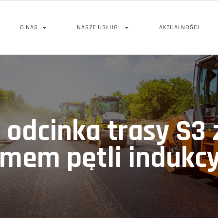
O NAS
NASZE USŁUGI
AKTUALNOŚCI
 odcinka trasy S3
mem pętli indukc